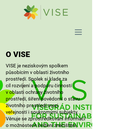
O VISE
VISE je neziskovým spolkem
působícím v oblasti životního
prostředí. Spolek si klade za
cíl rozvíjení a podporu činností
v oblasti ochrany životního
prostředí, šíření povědomí o stavu
životního prostředí mezi
veřejností i soukromými subjekty.
Věnuje se zprostředkování informací
o možnostech snížení znečištění,