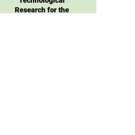
Technological
Research for the
Environment
MSP
Klima
© 2025
Visegrád Institute for Sustainability